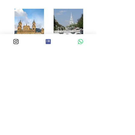
Bogotá
Cali
Pereira
Medellin