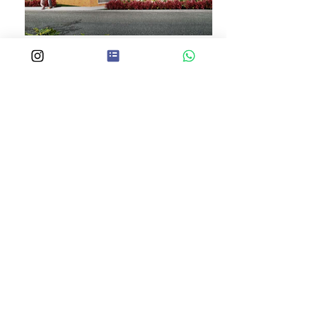
Casas en unidad cerrada
La unidad cuenta con piscina adultos y niños,
salón social, gimnasio, zonas verdes, pista de
triciclos, juegos infantiles y senderos.
Desde $203.200.000
Apr
oximadamente: U$53.904*
Código. Web DQ-AS-MBR
CONÓCELO
*
TRM según Banco de la república del día 8 de Agosto de 2020:
U$3,769.67 pesos Colombianos por dólar estadounidense.