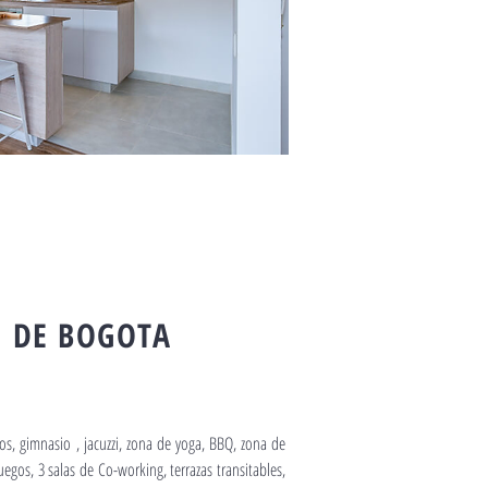
 DE BOGOTA
ños, gimnasio , jacuzzi, zona de yoga, BBQ, zona de
egos, 3 salas de Co-working, terrazas transitables,